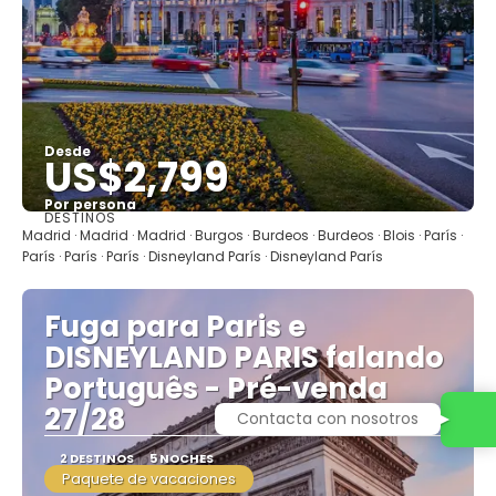
Desde
US$2,799
Por persona
DESTINOS
Ver
Madrid · Madrid · Madrid · Burgos · Burdeos · Burdeos · Blois · París ·
París · París · París · Disneyland París · Disneyland París
Fuga para Paris e
DISNEYLAND PARIS falando
Português - Pré-venda
27/28
Contacta con nosotros
2 DESTINOS
5 NOCHES
Paquete de vacaciones