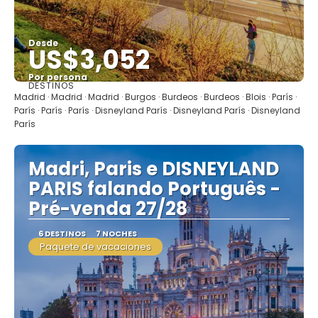
Desde
US$3,052
Por persona
DESTINOS
Ver
Madrid · Madrid · Madrid · Burgos · Burdeos · Burdeos · Blois · París ·
París · París · París · Disneyland París · Disneyland París · Disneyland
París
Madri, Paris e DISNEYLAND
PARIS falando Português -
Pré-venda 27/28
6 DESTINOS
7 NOCHES
Paquete de vacaciones