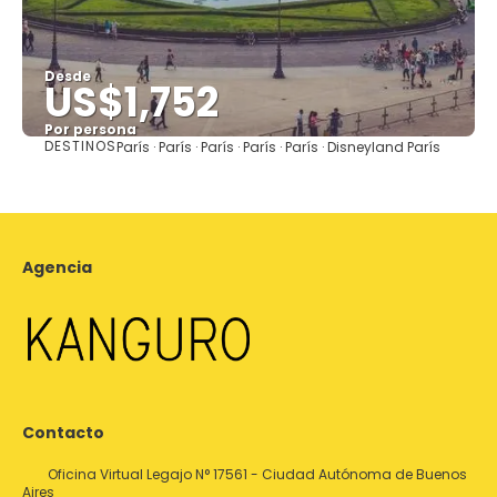
Desde
US$1,752
Por persona
DESTINOS
París · París · París · París · París · Disneyland París
Ver
Agencia
Contacto
Oficina Virtual Legajo N° 17561 - Ciudad Autónoma de Buenos
Aires