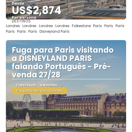
Desde
US$2,874
Por persona
DESTINOS
Ver
Londres · Londres · Londres · Londres · Folkestone · París · París · París ·
París · París · París · Disneyland París
Fuga para Paris visitando
a DISNEYLAND PARIS
falando Português - Pré-
venda 27/28
2 DESTINOS
4 NOCHES
Paquete de vacaciones