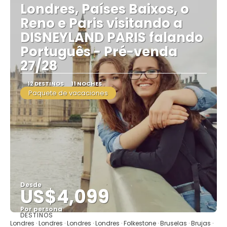
Londres, Países Baixos, o
Reno e Paris visitando a
DISNEYLAND PARIS falando
Português - Pré-venda
27/28
12 DESTINOS
11 NOCHES
Paquete de vacaciones
Desde
US$4,099
Por persona
DESTINOS
Ver
Londres · Londres · Londres · Londres · Folkestone · Bruselas · Brujas ·