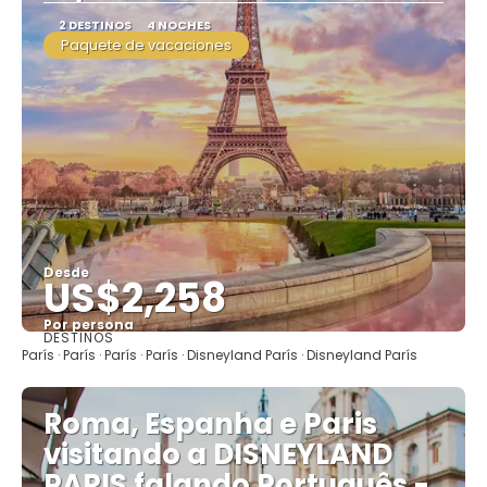
2 DESTINOS
4 NOCHES
Paquete de vacaciones
Desde
US$2,258
Por persona
DESTINOS
Ver
París · París · París · París · Disneyland París · Disneyland París
Roma, Espanha e Paris
visitando a DISNEYLAND
PARIS falando Português -