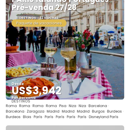
Pré-venda 27/28
11 DESTINOS
12 NOCHES
Paquete de vacaciones
Desde
US$3,942
Por persona
DESTINOS
Ver
Roma · Roma · Roma · Roma · Pisa · Niza · Niza · Barcelona ·
Barcelona · Zaragoza · Madrid · Madrid · Madrid · Burgos · Burdeos ·
Burdeos · Blois · París · París · París · París · París · Disneyland París