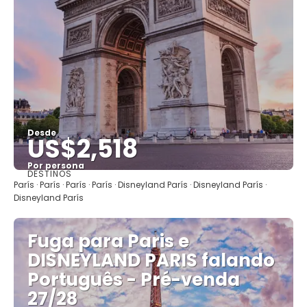
Desde
US$2,518
Por persona
DESTINOS
Ver
París · París · París · París · Disneyland París · Disneyland París ·
Disneyland París
Fuga para Paris e
DISNEYLAND PARIS falando
Português - Pré-venda
27/28