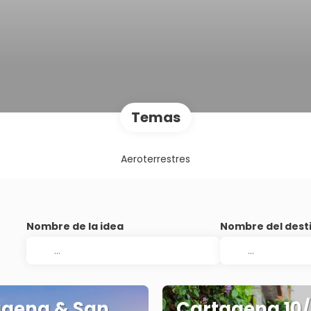
Temas
Aeroterrestres
Nombre de la idea
Nombre del dest
agena & San
Cartagena 10/