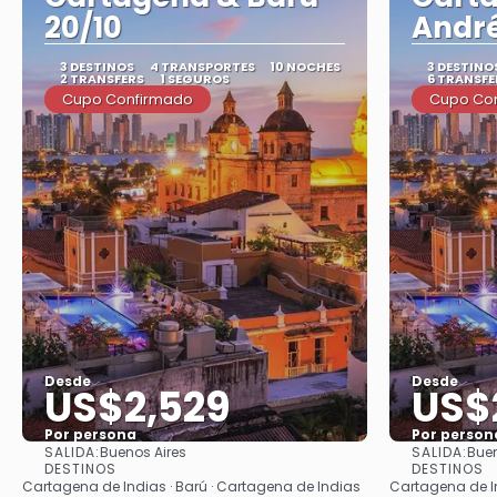
20/10
André
3 DESTINOS
4 TRANSPORTES
10 NOCHES
3 DESTINO
2 TRANSFERS
1 SEGUROS
6 TRANSFE
Cupo Confirmado
Cupo Co
Desde
Desde
US$2,529
US$
Por persona
Por person
SALIDA:
SALIDA:
Buenos Aires
Buen
Ver
DESTINOS
DESTINOS
Cartagena de Indias · Barú · Cartagena de Indias
Cartagena de In