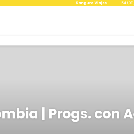
Kanguro Viajes
+54 (011
mbia | Progs. con 