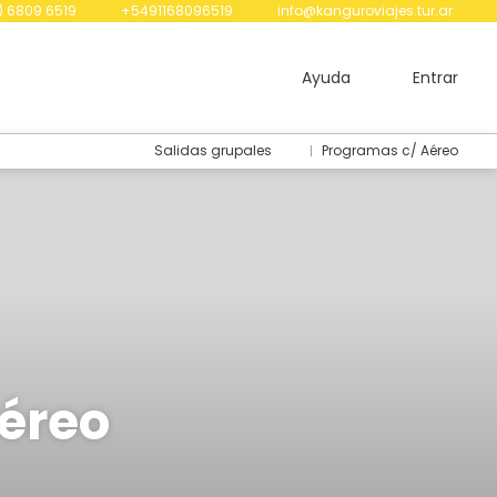
) 6809 6519
+5491168096519
info@kanguroviajes.tur.ar
Ayuda
Entrar
Salidas grupales
Programas c/ Aéreo
Aéreo