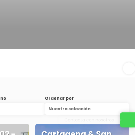
ino
Ordenar por
Nuestra selección
Contacta con nosotros
02 -
Cartagena & San