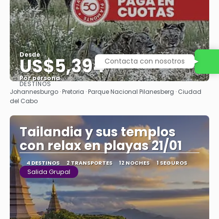
Desde
US$5,394
Contacta con nosotros
Por persona
DESTINOS
Ver
Johannesburgo · Pretoria · Parque Nacional Pilanesberg · Ciudad
del Cabo
Tailandia y sus templos
con relax en playas 21/01
4 DESTINOS
2 TRANSPORTES
12 NOCHES
1 SEGUROS
Salida Grupal