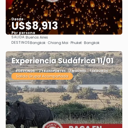
Desde
US$8,913
Por persona
SALIDA:
Buenos Aires
Ver
DESTINOS
Bangkok · Chiang Mai · Phuket · Bangkok
Experiencia Sudáfrica 11/01
4 DESTINOS
2 TRANSPORTES
7 NOCHES
1 SEGUROS
Salida Grupal Acompañada