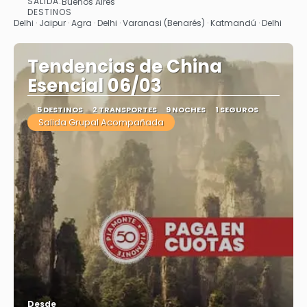
SALIDA:
Buenos Aires
Ver
DESTINOS
Delhi · Jaipur · Agra · Delhi · Varanasi (Benarés) · Katmandú · Delhi
Tendencias de China
Esencial 06/03
5 DESTINOS
2 TRANSPORTES
9 NOCHES
1 SEGUROS
Salida Grupal Acompañada
Desde