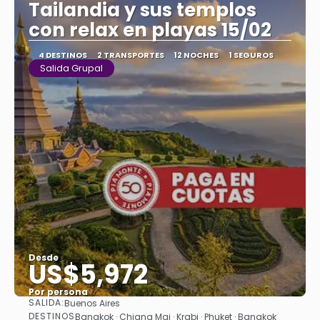
Tailandia y sus templos
con relax en playas 15/02
4 DESTINOS
2 TRANSPORTES
12 NOCHES
1 SEGUROS
Salida Grupal
Desde
US$5,972
Por persona
SALIDA:
Buenos Aires
Ver
DESTINOS
Bangkok · Chiang Mai · Krabi · Phuket · Bangkok