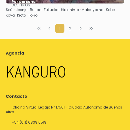
Por persona
DESTINOS
Ver
Seúl · Jeonju · Busan · Fukuoka · Hiroshima · Matsuyama · Kobe ·
Koya · Kioto · Tokio
1
2
Agencia
Contacto
Oficina Virtual Legajo N° 17561 - Ciudad Autónoma de Buenos
Aires
+54 (011) 6809 6519