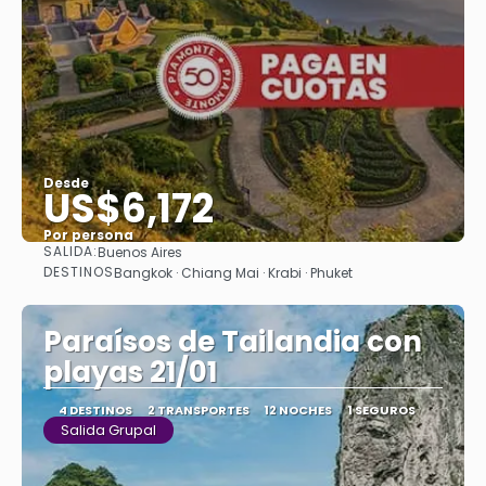
Desde
US$6,172
Por persona
SALIDA:
Buenos Aires
Ver
DESTINOS
Bangkok · Chiang Mai · Krabi · Phuket
Paraísos de Tailandia con
playas 21/01
4 DESTINOS
2 TRANSPORTES
12 NOCHES
1 SEGUROS
Salida Grupal