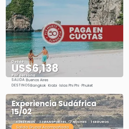
Desde
US$6,138
Por persona
SALIDA:
Buenos Aires
Ver
DESTINOS
Bangkok · Krabi · Islas Phi Phi · Phuket
Experiencia Sudáfrica
15/02
4 DESTINOS
2 TRANSPORTES
7 NOCHES
1 SEGUROS
Salida Grupal Acompañada