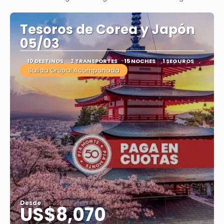
Tesoros de Corea y Japón
05/03
10 DESTINOS
2 TRANSPORTES
15 NOCHES
1 SEGUROS
Salida Grupal Acompañada
Desde
US$8,070