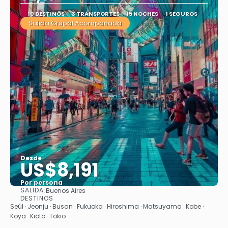
10 DESTINOS
3 TRANSPORTES
15 NOCHES
1 SEGUROS
Salida Grupal Acompañada
Desde
US$8,191
Por persona
SALIDA:
Buenos Aires
Ver
DESTINOS
Seúl · Jeonju · Busan · Fukuoka · Hiroshima · Matsuyama · Kobe ·
Koya · Kioto · Tokio