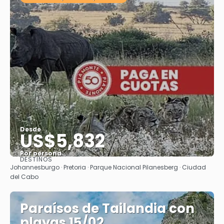
Desde
US$5,832
Por persona
DESTINOS
Ver
Johannesburgo · Pretoria · Parque Nacional Pilanesberg · Ciudad
del Cabo
Paraísos de Tailandia con
playas 15/02