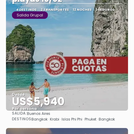
4 DESTINOS
2 TRANSPORTES
12 NOCHES
1 SEGUROS
Salida Grupal
Desde
US$5,940
Por persona
SALIDA:
Buenos Aires
Ver
DESTINOS
Bangkok · Krabi · Islas Phi Phi · Phuket · Bangkok