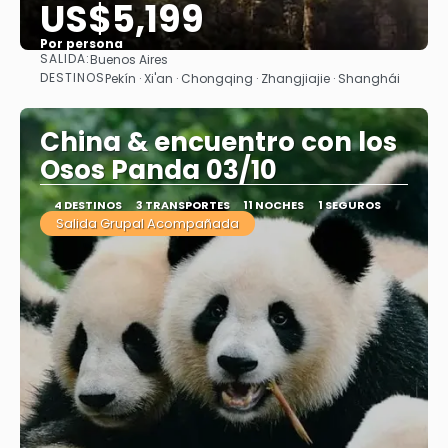
US$5,199
Por persona
SALIDA:
Buenos Aires
Ver
DESTINOS
Pekín · Xi'an · Chongqing · Zhangjiajie · Shanghái
China & encuentro con los
Osos Panda 03/10
4 DESTINOS
3 TRANSPORTES
11 NOCHES
1 SEGUROS
Salida Grupal Acompañada