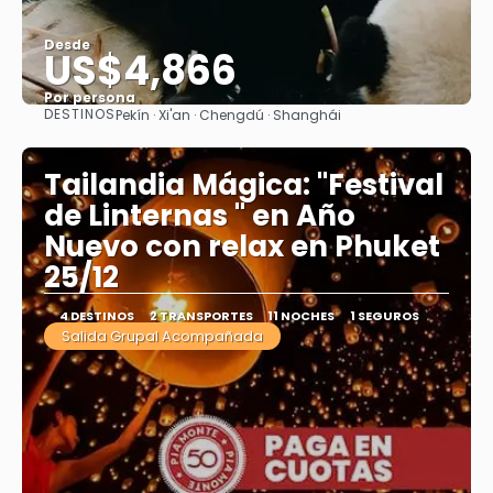
Desde
US$4,866
Por persona
DESTINOS
Pekín · Xi'an · Chengdú · Shanghái
Ver
Tailandia Mágica: "Festival
de Linternas " en Año
Nuevo con relax en Phuket
25/12
4 DESTINOS
2 TRANSPORTES
11 NOCHES
1 SEGUROS
Salida Grupal Acompañada