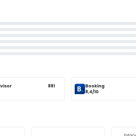
visor
881
Booking
8,4/10
Estac