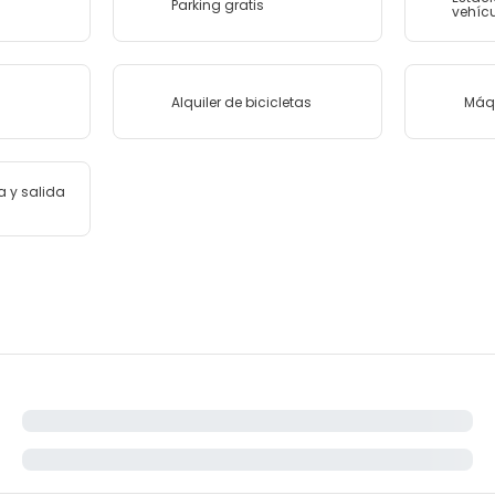
Parking gratis
vehícu
Alquiler de bicicletas
Máq
a y salida