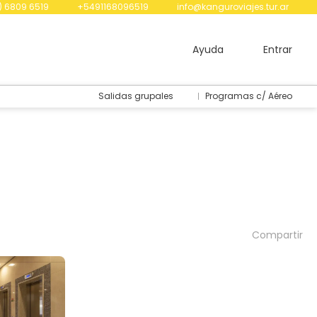
) 6809 6519
+5491168096519
info@kanguroviajes.tur.ar
Ayuda
Entrar
Salidas grupales
Programas c/ Aéreo
Compartir