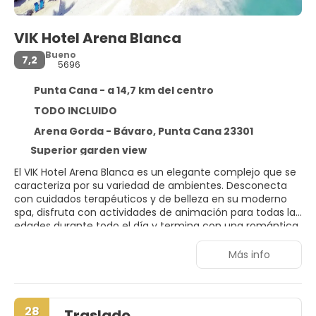
VIK Hotel Arena Blanca
Bueno
7,2
5696
Punta Cana - a 14,7 km del centro
TODO INCLUIDO
Arena Gorda - Bávaro, Punta Cana 23301
Superior garden view
El VIK Hotel Arena Blanca es un elegante complejo que se
caracteriza por su variedad de ambientes. Desconecta
con cuidados terapéuticos y de belleza en su moderno
spa, disfruta con actividades de animación para todas las
edades durante todo el día y termina con una romántica
cena bajo las estrellas en la playa caribeña que rodea al
hotel. Las múltiples opcines de diversión y ocio del hotel
Más info
incluyen todo tipo de deportes al aire libre y en el mar y
excursiones a reservas naturales. Dispone de 456
habitaciones distribuidas en 5 edificios.
28
Traslado