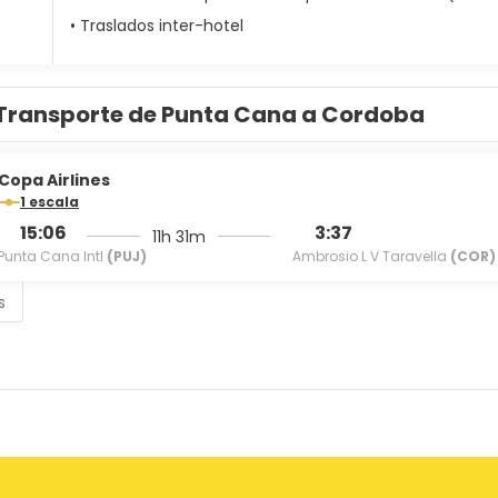
• Traslados inter-hotel
Transporte de Punta Cana a Cordoba
Copa Airlines
1 escala
15:06
3:37
11h 31m
Punta Cana Intl
(PUJ)
Ambrosio L V Taravella
(COR)
s