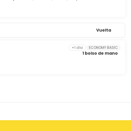
Vuelta
+1 día
ECONOMY BASIC
1 bolso de mano