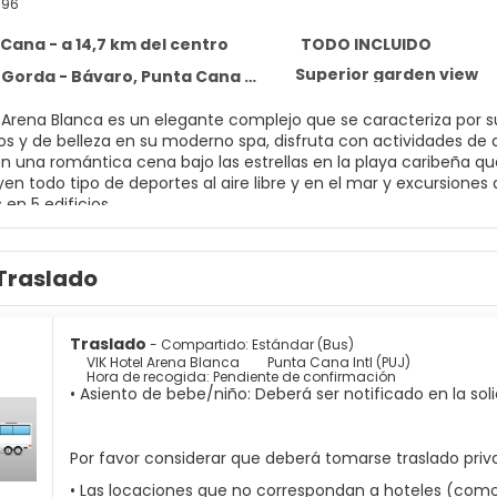
696
Cana - a 14,7 km del centro
TODO INCLUIDO
Superior garden view
Gorda - Bávaro, Punta Cana 23301
el Arena Blanca es un elegante complejo que se caracteriza po
os y de belleza en su moderno spa, disfruta con actividades de 
 una romántica cena bajo las estrellas en la playa caribeña que 
yen todo tipo de deportes al aire libre y en el mar y excursione
 en 5 edificios.
Traslado
Traslado
- Compartido: Estándar (Bus)
VIK Hotel Arena Blanca
Punta Cana Intl (PUJ)
Hora de recogida: Pendiente de confirmación
• Asiento de bebe/niño: Deberá ser notificado en la soli
Por favor considerar que deberá tomarse traslado priva
• Las locaciones que no correspondan a hoteles (como c