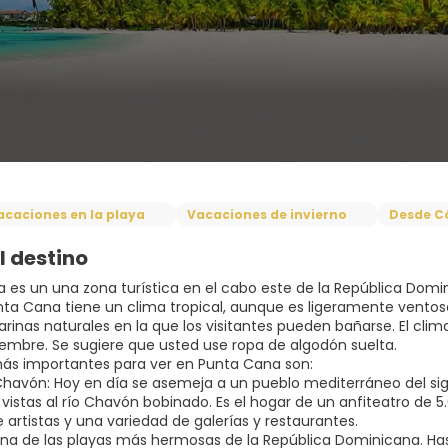
acaciones en la playa
Vacaciones de invierno
Desde C
l destino
 es un una zona turística en el cabo este de la República Domini
nta Cana tiene un clima tropical, aunque es ligeramente ventoso,
arinas naturales en la que los visitantes pueden bañarse. El cl
viembre. Se sugiere que usted use ropa de algodón suelta.
 más importantes para ver en Punta Cana son:
 Chavón: Hoy en día se asemeja a un pueblo mediterráneo del sig
vistas al río Chavón bobinado. Es el hogar de un anfiteatro de 5
 artistas y una variedad de galerías y restaurantes.
: Una de las playas más hermosas de la República Dominicana. 