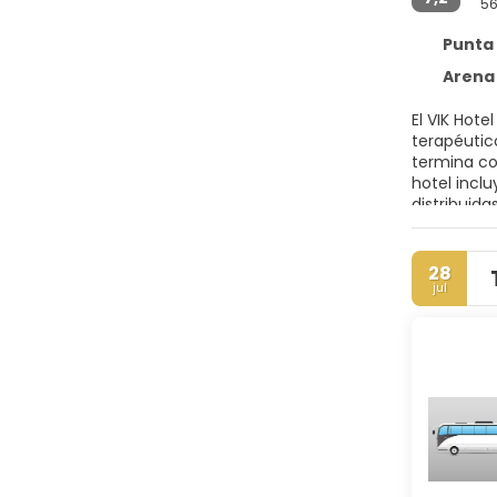
5
Punta 
Arena 
El VIK Hot
terapéutic
termina con
hotel inclu
distribuidas
28
jul