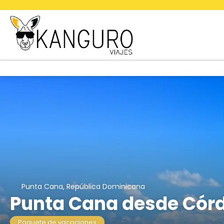
Punta Cana, República Dominicana
Punta Cana desde Cór
Paquete de vacaciones