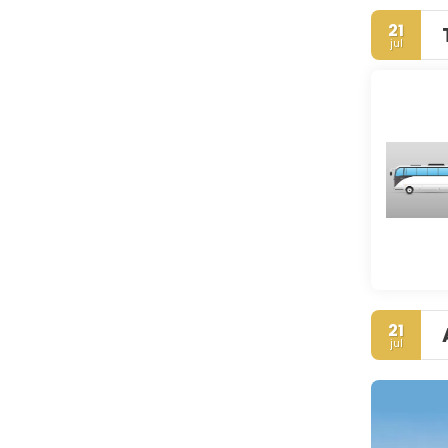
21
jul
21
jul