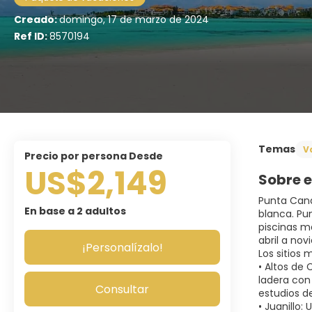
Creado:
domingo, 17 de marzo de 2024
Ref ID:
8570194
Temas
V
precio por persona Desde
US$2,149
Sobre e
Punta Cana
En base a 2 adultos
blanca. Pu
piscinas m
abril a no
¡Personalízalo!
Los sitios
• Altos de
ladera con 
Consultar
estudios de
• Juanillo