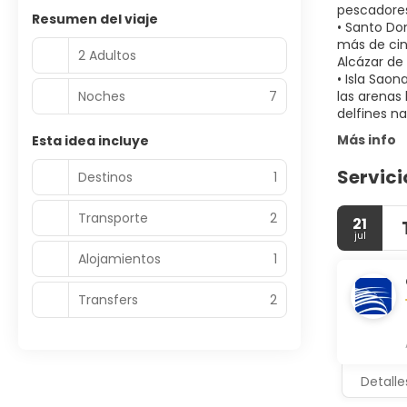
pescadores
Resumen del viaje
• Santo Do
más de cin
2 Adultos
Alcázar de 
• Isla Saon
Noches
7
las arenas
Más info
Esta idea incluye
Servici
Destinos
1
Transporte
2
21
jul
Alojamientos
1
Transfers
2
Detalle