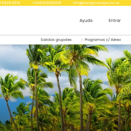
) 6809 6519
+5491168096519
info@kanguroviajes.tur.ar
Ayuda
Entrar
Salidas grupales
Programas c/ Aéreo