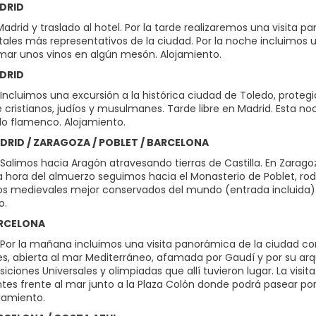
ADRID
Madrid y traslado al hotel. Por la tarde realizaremos una visita
es más representativos de la ciudad. Por la noche incluimos 
mar unos vinos en algún mesón. Alojamiento.
ADRID
ncluimos una excursión a la histórica ciudad de Toledo, protegid
de cristianos, judíos y musulmanes. Tarde libre en Madrid. Esta 
o flamenco. Alojamiento.
ADRID / ZARAGOZA / POBLET / BARCELONA
Salimos hacia Aragón atravesando tierras de Castilla. En Zara
s la hora del almuerzo seguimos hacia el Monasterio de Poblet, r
s medievales mejor conservados del mundo (entrada incluida). Co
o.
ARCELONA
Por la mañana incluimos una visita panorámica de la ciudad c
es, abierta al mar Mediterráneo, afamada por Gaudí y por su arq
siciones Universales y olimpiadas que allí tuvieron lugar. La vis
tes frente al mar junto a la Plaza Colón donde podrá pasear por 
ojamiento.