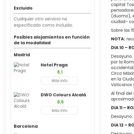
capital To
Excluido
pensadores 
(duomo), el
Cualquier otro servicio no
ciudad- co
especificado como incluido.
Sobre las 1
Posibles alojamientos en función
NOTA:
rec
de la modalidad
DIA 10 – 
Madrid
Desayuno. 
por la Rom
Hotel Praga
occidental.
8,1
Circo Máxim
en la Ciuda
Más info
Vaticanos y
Al final de
DWO Colours Alcalá
aproximada
8,6
DIA 11 – R
Más info
Desayuno. D
DIA 12 – R
Barcelona
Desayuno. 