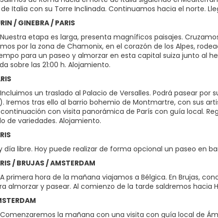
de Italia con su Torre Inclinada. Continuamos hacia el norte. Ll
URIN / GINEBRA / PARIS
Nuestra etapa es larga, presenta magníficos paisajes. Cruzamos 
amos por la zona de Chamonix, en el corazón de los Alpes, rode
iempo para un paseo y almorzar en esta capital suiza junto al h
ada sobre las 21:00 h. Alojamiento.
ARIS
ncluimos un traslado al Palacio de Versalles. Podrá pasear por su
). Iremos tras ello al barrio bohemio de Montmartre, con sus art
 continuación con visita panorámica de París con guía local. Reg
o de variedades. Alojamiento.
ARIS
día libre. Hoy puede realizar de forma opcional un paseo en barc
PARIS / BRUJAS / AMSTERDAM
A primera hora de la mañana viajamos a Bélgica. En Brujas, co
a almorzar y pasear. Al comienzo de la tarde saldremos hacia 
AMSTERDAM
 Comenzaremos la mañana con una visita con guía local de Á