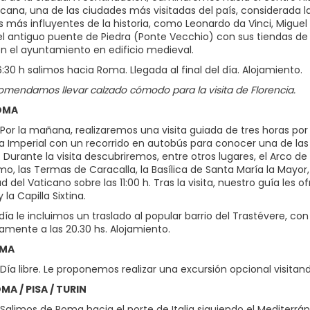
scana, una de las ciudades más visitadas del país, considerada l
más influyentes de la historia, como Leonardo da Vinci, Miguel Á
 antiguo puente de Piedra (Ponte Vecchio) con sus tiendas de orf
n el ayuntamiento en edificio medieval.
6:30 h salimos hacia Roma. Llegada al final del día. Alojamiento.
omendamos llevar calzado cómodo para la visita de Florencia.
ROMA
Por la mañana, realizaremos una visita guiada de tres horas p
a Imperial con un recorrido en autobús para conocer una de las 
 Durante la visita descubriremos, entre otros lugares, el Arco de C
o, las Termas de Caracalla, la Basílica de Santa María la Mayor, la
d del Vaticano sobre las 11:00 h. Tras la visita, nuestro guía les
 la Capilla Sixtina.
l día le incluimos un traslado al popular barrio del Trastévere, 
mente a las 20.30 hs. Alojamiento.
OMA
ía libre. Le proponemos realizar una excursión opcional visitando
OMA / PISA / TURIN
Salimos de Roma hacia el norte de Italia siguiendo el Mediterrá