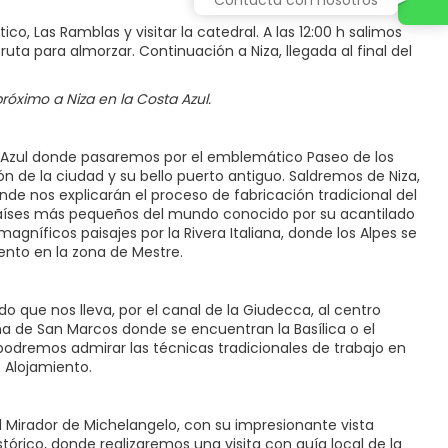
o, Las Ramblas y visitar la catedral. A las 12:00 h salimos
uta para almorzar. Continuación a Niza, llegada al final del
óximo a Niza en la Costa Azul.
ta Azul donde pasaremos por el emblemático Paseo de los
ón de la ciudad y su bello puerto antiguo. Saldremos de Niza,
de nos explicarán el proceso de fabricación tradicional del
países más pequeños del mundo conocido por su acantilado
magníficos paisajes por la Rivera Italiana, donde los Alpes se
iento en la zona de Mestre.
 que nos lleva, por el canal de la Giudecca, al centro
ona de San Marcos donde se encuentran la Basílica o el
odremos admirar las técnicas tradicionales de trabajo en
e. Alojamiento.
l Mirador de Michelangelo, con su impresionante vista
órico, donde realizaremos una visita con guía local de la