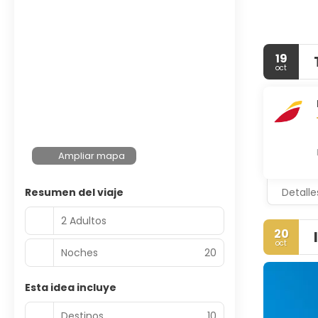
19
oct
Ampliar mapa
Resumen del viaje
Detalle
2 Adultos
20
oct
Noches
20
Esta idea incluye
Destinos
10