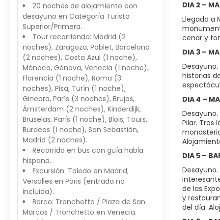
DIA 2 – M
20 noches de alojamiento con
desayuno en Categoría Turista
Llegada a 
Superior/Primera.
monumental
Tour recorriendo: Madrid (2
cenar y to
noches), Zaragoza, Poblet, Barcelona
DIA 3 – M
(2 noches), Costa Azul (1 noche),
Desayuno. I
Mónaco, Génova, Venecia (1 noche),
historias 
Florencia (1 noche), Roma (3
espectácul
noches), Pisa, Turín (1 noche),
Ginebra, París (3 noches), Brujas,
DIA 4 – M
Ámsterdam (2 noches), Kinderdijk,
Desayuno. 
Bruselas, París (1 noche), Blois, Tours,
Pilar. Tra
Burdeos (1 noche), San Sebastián,
monasterio
Madrid (2 noches).
Alojamient
Recorrido en bus con guía habla
DIA 5 – B
hispana.
Desayuno. 
Excursión: Toledo en Madrid,
interesant
Versalles en Paris (entrada no
de las Expo
incluida).
y restauran
Barco: Tronchetto / Plaza de San
del día. Al
Marcos / Tronchetto en Venecia.