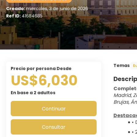
Creado:
miércoles, 3 de junio de 2026
Ref ID:
41684685
Temas
E
precio por persona Desde
US$6,030
Descri
Completo
En base a 2 adultos
Madrid, Z
Brujas, Ám
Continuar
Destaca
Consultar