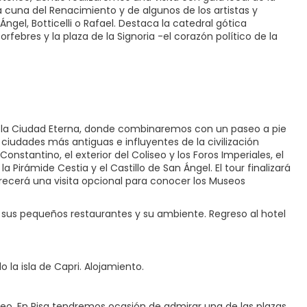
a cuna del Renacimiento y de algunos de los artistas y
ngel, Botticelli o Rafael. Destaca la catedral gótica
ebres y la plaza de la Signoria -el corazón político de la
or la Ciudad Eterna, donde combinaremos con un paseo a pie
ciudades más antiguas e influyentes de la civilización
onstantino, el exterior del Coliseo y los Foros Imperiales, el
 Pirámide Cestia y el Castillo de San Ángel. El tour finalizará
 ofrecerá una visita opcional para conocer los Museos
con sus pequeños restaurantes y su ambiente. Regreso al hotel
 la isla de Capri. Alojamiento.
neo. En Pisa tendremos ocasión de admirar una de las plazas