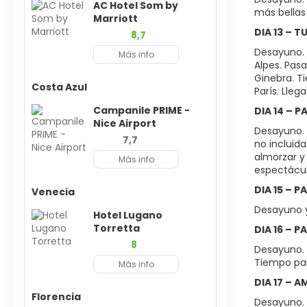
AC Hotel Som by
más bellas 
Marriott
DIA 13 – T
8,7
Desayuno. 
Más info
Alpes. Pas
Ginebra. T
Costa Azul
París. Lleg
Campanile PRIME -
DIA 14 – P
Nice Airport
Desayuno. I
7,7
no incluida
almorzar y
Más info
espectácul
DIA 15 – P
Venecia
Desayuno y 
Hotel Lugano
Torretta
DIA 16 – 
8
Desayuno. 
Tiempo par
Más info
DIA 17 – 
Florencia
Desayuno.