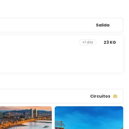
Salida
23 KG
+1 día
Circuitos