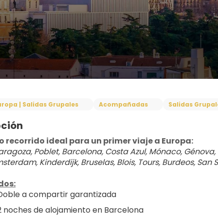
uropa | Salidas Grupales
Acompañadas
Salidas Grupal
pción
 recorrido ideal para un primer viaje a Europa:
aragoza, Poblet, Barcelona, Costa Azul, Mónaco, Génova, Ve
sterdam, Kinderdijk, Bruselas, Blois, Tours, Burdeos, San 
dos:
Doble a compartir garantizada
2 noches de alojamiento en Barcelona