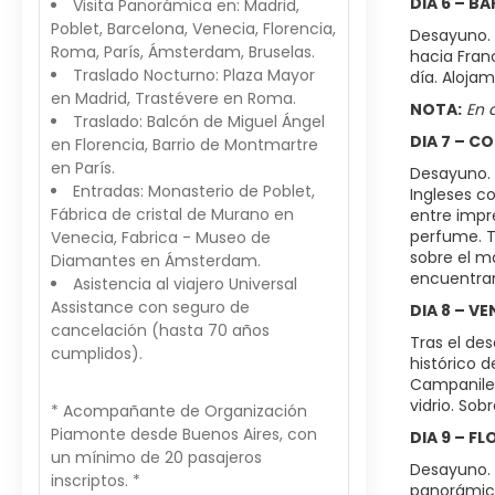
DIA 6 – B
Visita Panorámica en: Madrid,
Poblet, Barcelona, Venecia, Florencia,
Desayuno. T
Roma, París, Ámsterdam, Bruselas.
hacia Franc
Traslado Nocturno: Plaza Mayor
día. Aloja
en Madrid, Trastévere en Roma.
NOTA:
En 
Traslado: Balcón de Miguel Ángel
DIA 7 – C
en Florencia, Barrio de Montmartre
en París.
Desayuno. 
Entradas: Monasterio de Poblet,
Ingleses co
Fábrica de cristal de Murano en
entre impr
perfume. T
Venecia, Fabrica - Museo de
sobre el ma
Diamantes en Ámsterdam.
encuentran
Asistencia al viajero Universal
Assistance con seguro de
DIA 8 – VE
cancelación (hasta 70 años
Tras el de
cumplidos).
histórico d
Campanile.
vidrio. Sob
* Acompañante de Organización
Piamonte desde Buenos Aires, con
DIA 9 – F
un mínimo de 20 pasajeros
Desayuno. 
inscriptos. *
panorámica