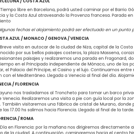
ARCELONA / COSTA AZUL
iempo libre en Barcelona, podrá usted caminar por el Barrio Gótic
ia y la Costa Azul atravesando la Provenza francesa. Parada en r
miento
algunas fechas el alojamiento podrá ser efectuado en un punto pr
OSTA AZUL / MONACO / GENOVA / VENECIA
Breve visita en autocar de la ciudad de Niza, capital de la Cos
nocido por sus bellos paisajes costeros, la plaza Massena, coraz
esionantes paisajes y realizaremos una parada en Fragonard, don
iempo en el Principado independiente de Mónaco, uno de los 
r, el Palacio del Príncipe, el Casino y el lujo. Continuamos entre 
 con el Mediterráneo. Llegada a Venecia al final del día. Alojam
NECIA / FLORENCIA
sayuno nos trasladamos al Troncheto para tomar un barco privado
e Venecia. Realizaremos una visita a pie con guía local por la z
 También visitaremos una fábrica de cristal de Murano, donde p
re las 17.00 hs salimos hacia Florencia. Llegada al final de la tard
LORENCIA / ROMA
Día en Florencia: por la mañana nos dirigiremos directamente a
 de la ciudad. A continuación, caminaremos hacia el centro hist