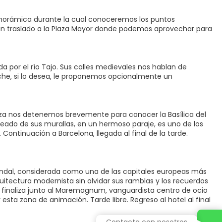
 panorámica durante la cual conoceremos los puntos
un traslado a la Plaza Mayor donde podemos aprovechar para
a por el río Tajo. Sus calles medievales nos hablan de
noche, si lo desea, le proponemos opcionalmente un
goza nos detenemos brevemente para conocer la Basílica del
odeado de sus murallas, en un hermoso paraje, es uno de los
ntinuación a Barcelona, llegada al final de la tarde.
ondal, considerada como una de las capitales europeas más
uitectura modernista sin olvidar sus ramblas y los recuerdos
ita finaliza junto al Maremagnum, vanguardista centro de ocio
esta zona de animación. Tarde libre. Regreso al hotel al final
Contacta con nosotros