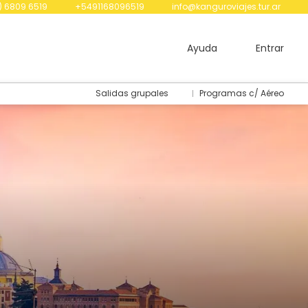
) 6809 6519
+5491168096519
info@kanguroviajes.tur.ar
Ayuda
Entrar
Salidas grupales
Programas c/ Aéreo