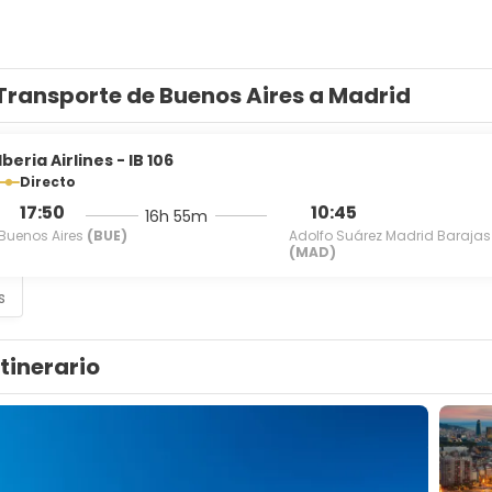
Transporte de Buenos Aires a Madrid
Iberia Airlines - IB 106
Directo
17:50
10:45
16h 55m
Buenos Aires
(BUE)
Adolfo Suárez Madrid Barajas
(MAD)
s
Itinerario